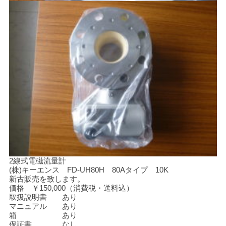
2線式電磁流量計
(株)キーエンス FD-UH80H 80Aタイプ 10K
新古販売を致します。
価格 ￥150,000（消費税・送料込）
取扱説明書 あり
マニュアル あり
箱 あり
保証書 なし