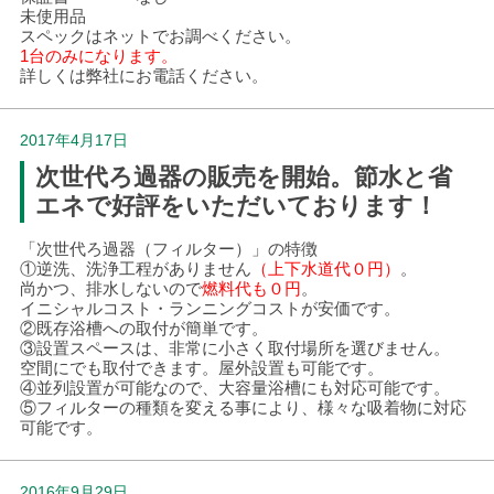
未使用品
スペックはネットでお調べください。
1台のみになります。
詳しくは弊社にお電話ください。
2017年4月17日
次世代ろ過器の販売を開始。節水と省
エネで好評をいただいております！
「次世代ろ過器（フィルター）」の特徴
①逆洗、洗浄工程がありません
（上下水道代０円）
。
尚かつ、排水しないので
燃料代も０円
。
イニシャルコスト・ランニングコストが安価です。
②既存浴槽への取付が簡単です。
③設置スペースは、非常に小さく取付場所を選びません。
空間にでも取付できます。屋外設置も可能です。
④並列設置が可能なので、大容量浴槽にも対応可能です。
⑤フィルターの種類を変える事により、様々な吸着物に対応
可能です。
2016年9月29日