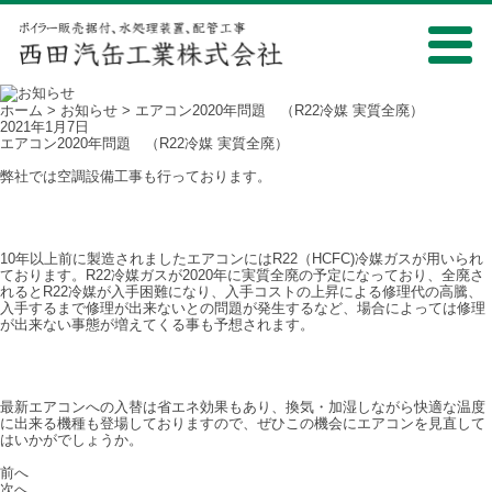
ホーム
>
お知らせ
> エアコン2020年問題 （R22冷媒 実質全廃）
2021年1月7日
エアコン2020年問題 （R22冷媒 実質全廃）
弊社では空調設備工事も行っております。
10年以上前に製造されましたエアコンにはR22（HCFC)冷媒ガスが用いられ
ております。R22冷媒ガスが2020年に実質全廃の予定になっており、全廃さ
れるとR22冷媒が入手困難になり、入手コストの上昇による修理代の高騰、
入手するまで修理が出来ないとの問題が発生するなど、場合によっては修理
が出来ない事態が増えてくる事も予想されます。
最新エアコンへの入替は省エネ効果もあり、換気・加湿しながら快適な温度
に出来る機種も登場しておりますので、ぜひこの機会にエアコンを見直して
はいかがでしょうか。
前へ
次へ